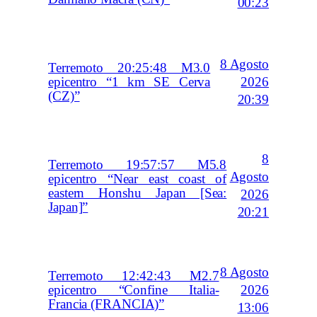
00:23
8 Agosto
Terremoto 20:25:48 M3.0
2026
epicentro “1 km SE Cerva
(CZ)”
20:39
8
Terremoto 19:57:57 M5.8
Agosto
epicentro “Near east coast of
eastern Honshu Japan [Sea:
2026
Japan]”
20:21
8 Agosto
Terremoto 12:42:43 M2.7
2026
epicentro “Confine Italia-
Francia (FRANCIA)”
13:06