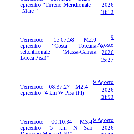
2026
epicentro “Tirreno Meridionale
[Mare]”
18:12
9
Terremoto 15:07:58 M2.0
Agosto
epicentro “Costa Toscana
settentrionale (Massa-Carrara
2026
Lucca Pisa)”
15:27
9 Agosto
Terremoto 08:37:27 M2.4
2026
epicentro “4 km W Pisa (PI)”
08:52
9 Agosto
Terremoto 00:10:34 M3.4
2026
epicentro “5 km N San
Damiano Macra (CN)”