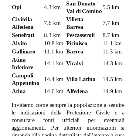
San Donato
Opi
4.3 km
5.5 km
Val di Comino
Civitella
Villetta
7.6 km
7.7 km
Alfedena
Barrea
Settefrati
8.3 km
Pescasseroli
8.7 km
Alvito
10.8 km
Picinisco
11.1 km
Gallinaro
11.1 km
Barrea
11.3 km
Atina
14.1 km
Vicalvi
14.3 km
Inferiore
Campoli
14.4 km
Villa Latina
14.5 km
Appennino
Atina
14.6 km
Alfedena
14.9 km
Invitiamo come sempre la popolazione a seguire
le indicazioni della Protezione Civile e a
consultare fonti ufficiali per eventuali
aggiornamenti. Per ulteriori informazioni si
rimanda alla pagina dettagliata dell’evento a cura