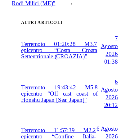
Rodi Milici (ME)”
→
ALTRI ARTICOLI
7
Terremoto 01:20:28 M3.7
Agosto
epicentro “Costa Croata
2026
Settentrionale (CROAZIA)”
01:38
6
Terremoto 19:43:42 M5.8
Agosto
epicentro “Off east coast of
2026
Honshu Japan [Sea: Japan]”
20:12
6 Agosto
Terremoto 11:57:39 M2.2
2026
epicentro “Confine Italia-