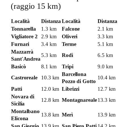
(raggio 15 km)
Località
Distanza
Località
Distanza
Tonnarella
1.3 km
Falcone
2.1 km
Vigliatore 2
2.9 km
Oliveri
3.3 km
Furnari
3.4 km
Terme
5.1 km
Mazzarrà
5.3 km
Rodì
6.5 km
Sant'Andrea
Basicò
8.1 km
Tripi
9.0 km
Barcellona
Castroreale
10.3 km
10.4 km
Pozzo di Gotto
Patti
12.0 km
Librizzi
12.7 km
Novara di
12.8 km
Montagnareale
13.3 km
Sicilia
Montalbano
13.8 km
Merì
13.9 km
Elicona
San Giorgio
13.9 km
San Piero Patti
14.2 km