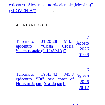
epicentro “Slovenia
nord-orientale (Messina)”
(SLOVENIA)”
→
ALTRI ARTICOLI
7
Terremoto 01:20:28 M3.7
Agosto
epicentro “Costa Croata
2026
Settentrionale (CROAZIA)”
01:38
6
Terremoto 19:43:42 M5.8
Agosto
epicentro “Off east coast of
2026
Honshu Japan [Sea: Japan]”
20:12