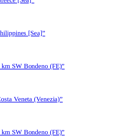
hilippines [Sea]”
“5 km SW Bondeno (FE)”
osta Veneta (Venezia)”
“5 km SW Bondeno (FE)”