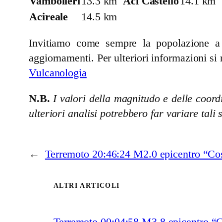
Vambolieri
13.3 km
Aci Castello
14.1 km
Acireale
14.5 km
Invitiamo come sempre la popolazione a se
aggiornamenti. Per ulteriori informazioni si 
Vulcanologia
N.B.
I valori della magnitudo e delle coordi
ulteriori analisi potrebbero far variare tali 
←
Terremoto 20:46:24 M2.0 epicentro “Cos
ALTRI ARTICOLI
Terremoto 00:04:58 M3.8 epicentro “G