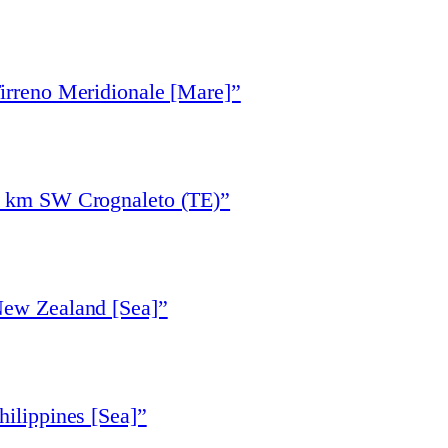
irreno Meridionale [Mare]”
7 km SW Crognaleto (TE)”
New Zealand [Sea]”
ilippines [Sea]”