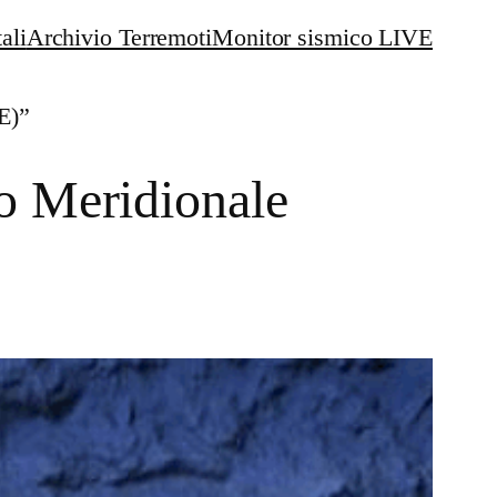
ali
Archivio Terremoti
Monitor sismico LIVE
E)”
o Meridionale