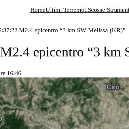
Home
Ultimi Terremoti
Scosse Strument
6:37:22 M2.4 epicentro “3 km SW Melissa (KR)”
 M2.4 epicentro “3 km
re 16:46