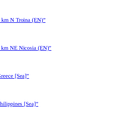
3 km N Troina (EN)”
6 km NE Nicosia (EN)”
reece [Sea]”
hilippines [Sea]”