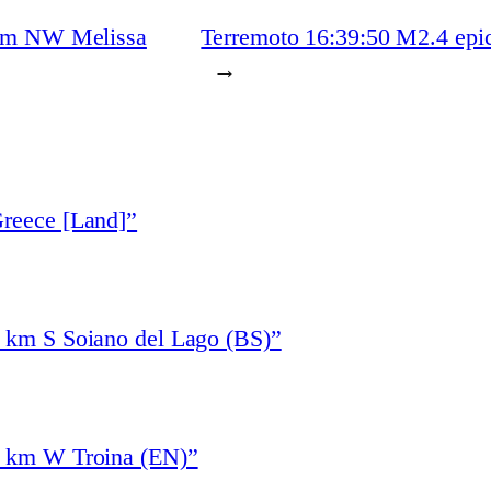
 km NW Melissa
Terremoto 16:39:50 M2.4 epic
→
Greece [Land]”
1 km S Soiano del Lago (BS)”
4 km W Troina (EN)”