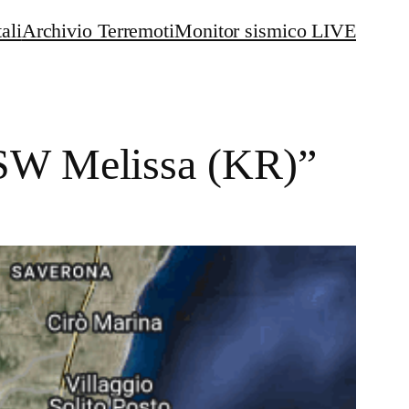
ali
Archivio Terremoti
Monitor sismico LIVE
 SW Melissa (KR)”