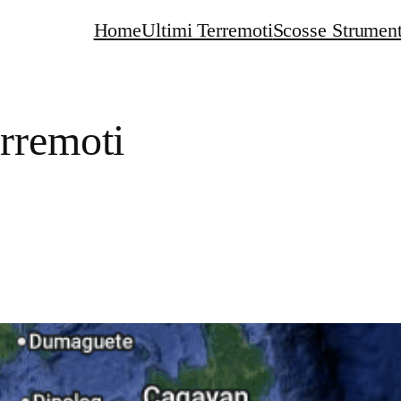
Home
Ultimi Terremoti
Scosse Strument
rremoti