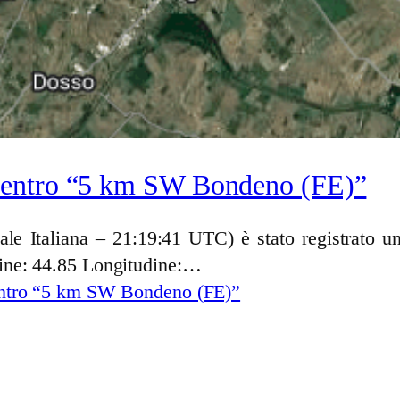
centro “5 km SW Bondeno (FE)”
cale Italiana – 21:19:41 UTC) è stato registrato
ine: 44.85 Longitudine:…
entro “5 km SW Bondeno (FE)”