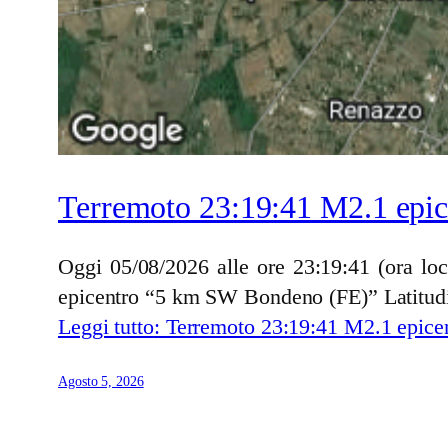
Terremoto 23:19:41 M2.1 epi
Oggi 05/08/2026 alle ore 23:19:41 (ora lo
epicentro “5 km SW Bondeno (FE)” Latitud
Leggi tutto
: Terremoto 23:19:41 M2.1 epic
Agosto 5, 2026