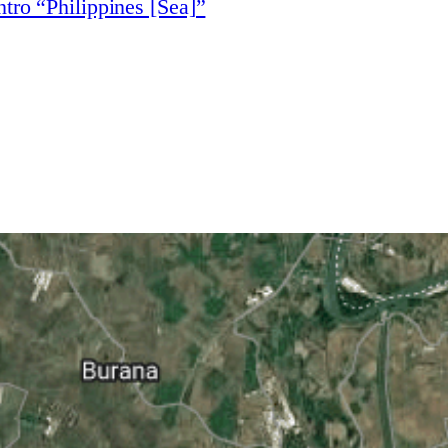
tro “Philippines [Sea]”