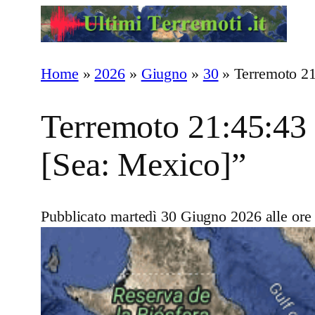
Vai
al
contenuto
Home
»
2026
»
Giugno
»
30
»
Terremoto 21
Terremoto 21:45:43 
[Sea: Mexico]”
Pubblicato martedì 30 Giugno 2026 alle ore