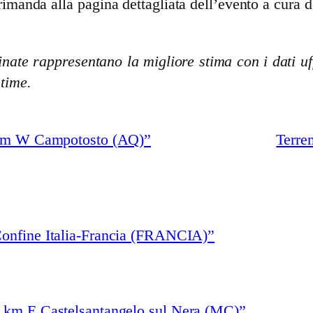
rimanda alla pagina dettagliata dell’evento a cura d
nate rappresentano la migliore stima con i dati uff
stime.
 km W Campotosto (AQ)”
Terre
Confine Italia-Francia (FRANCIA)”
3 km E Castelsantangelo sul Nera (MC)”