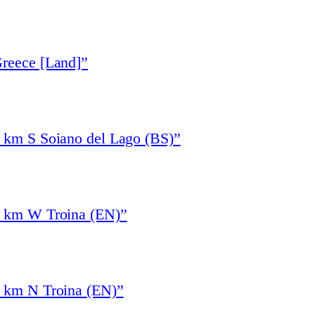
Greece [Land]”
1 km S Soiano del Lago (BS)”
4 km W Troina (EN)”
3 km N Troina (EN)”