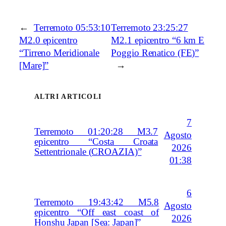
←
Terremoto 05:53:10
Terremoto 23:25:27
M2.0 epicentro
M2.1 epicentro “6 km E
“Tirreno Meridionale
Poggio Renatico (FE)”
[Mare]”
→
ALTRI ARTICOLI
7
Terremoto 01:20:28 M3.7
Agosto
epicentro “Costa Croata
2026
Settentrionale (CROAZIA)”
01:38
6
Terremoto 19:43:42 M5.8
Agosto
epicentro “Off east coast of
2026
Honshu Japan [Sea: Japan]”