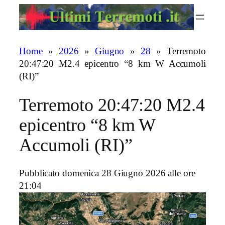
Vai
al
contenuto
Home
»
2026
»
Giugno
»
28
»
Terremoto
20:47:20 M2.4 epicentro “8 km W Accumoli
(RI)”
Terremoto 20:47:20 M2.4
epicentro “8 km W
Accumoli (RI)”
Pubblicato domenica 28 Giugno 2026 alle ore
21:04