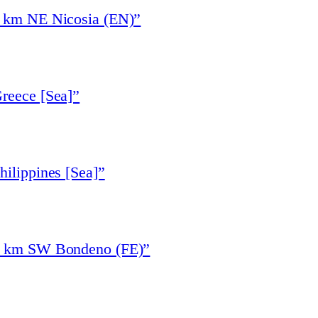
6 km NE Nicosia (EN)”
reece [Sea]”
hilippines [Sea]”
“5 km SW Bondeno (FE)”