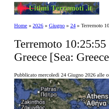
Vai
al
contenuto
Home
»
2026
»
Giugno
»
24
»
Terremoto 10
Terremoto 10:25:55
Greece [Sea: Greece
Pubblicato mercoledì 24 Giugno 2026 alle o