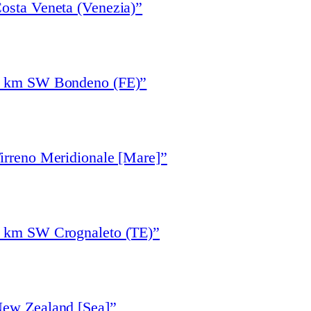
osta Veneta (Venezia)”
“5 km SW Bondeno (FE)”
irreno Meridionale [Mare]”
7 km SW Crognaleto (TE)”
New Zealand [Sea]”