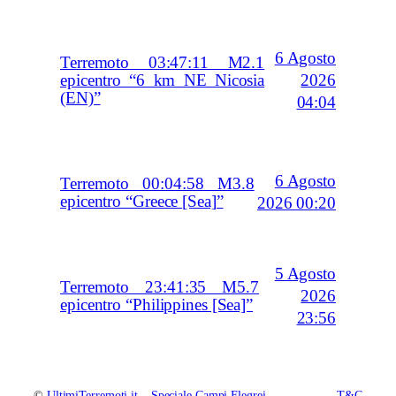
6 Agosto
Terremoto 03:47:11 M2.1
2026
epicentro “6 km NE Nicosia
(EN)”
04:04
6 Agosto
Terremoto 00:04:58 M3.8
epicentro “Greece [Sea]”
2026 00:20
5 Agosto
Terremoto 23:41:35 M5.7
2026
epicentro “Philippines [Sea]”
23:56
©
UltimiTerremoti.it
–
Speciale Campi Flegrei
T&C