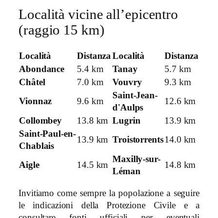
Località vicine all’epicentro
(raggio 15 km)
Località
Distanza
Località
Distanza
Abondance
5.4 km
Tanay
5.7 km
Châtel
7.0 km
Vouvry
9.3 km
Saint-Jean-
Vionnaz
9.6 km
12.6 km
d'Aulps
Collombey
13.8 km
Lugrin
13.9 km
Saint-Paul-en-
13.9 km
Troistorrents
14.0 km
Chablais
Maxilly-sur-
Aigle
14.5 km
14.8 km
Léman
Invitiamo come sempre la popolazione a seguire
le indicazioni della Protezione Civile e a
consultare fonti ufficiali per eventuali