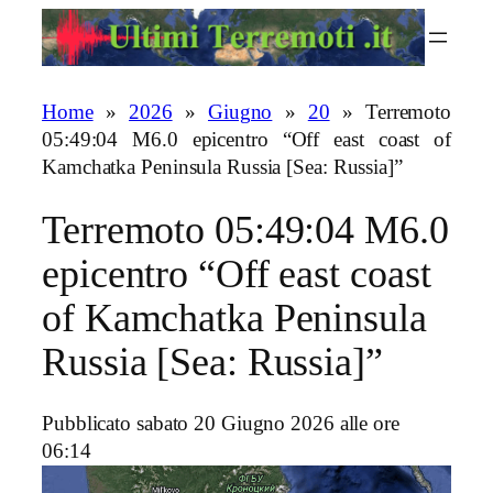
Vai
al
contenuto
Home
»
2026
»
Giugno
»
20
»
Terremoto
05:49:04 M6.0 epicentro “Off east coast of
Kamchatka Peninsula Russia [Sea: Russia]”
Terremoto 05:49:04 M6.0
epicentro “Off east coast
of Kamchatka Peninsula
Russia [Sea: Russia]”
Pubblicato sabato 20 Giugno 2026 alle ore
06:14