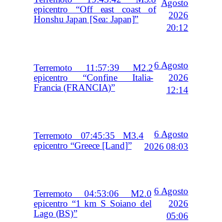
Agosto
epicentro “Off east coast of
2026
Honshu Japan [Sea: Japan]”
20:12
6 Agosto
Terremoto 11:57:39 M2.2
2026
epicentro “Confine Italia-
Francia (FRANCIA)”
12:14
6 Agosto
Terremoto 07:45:35 M3.4
epicentro “Greece [Land]”
2026 08:03
6 Agosto
Terremoto 04:53:06 M2.0
2026
epicentro “1 km S Soiano del
Lago (BS)”
05:06