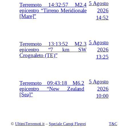
5 Agosto
Terremoto 14:32:57 M2.4
2026
epicentro “Tirreno Meridionale
[Mare]”
14:52
5 Agosto
Terremoto 13:13:52 M2.3
2026
epicentro “7 km SW
Crognaleto (TE)”
13:25
5 Agosto
Terremoto 09:43:18 M6.2
2026
epicentro “New Zealand
[Sea]”
10:00
©
UltimiTerremoti.it
–
Speciale Campi Flegrei
T&C