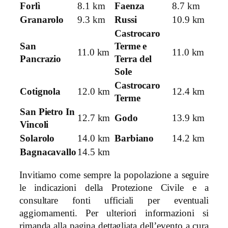
Forlì
8.1 km
Faenza
8.7 km
Granarolo
9.3 km
Russi
10.9 km
Castrocaro
San
Terme e
11.0 km
11.0 km
Pancrazio
Terra del
Sole
Castrocaro
Cotignola
12.0 km
12.4 km
Terme
San Pietro In
12.7 km
Godo
13.9 km
Vincoli
Solarolo
14.0 km
Barbiano
14.2 km
Bagnacavallo
14.5 km
Invitiamo come sempre la popolazione a seguire
le indicazioni della Protezione Civile e a
consultare fonti ufficiali per eventuali
aggiornamenti. Per ulteriori informazioni si
rimanda alla pagina dettagliata dell’evento a cura