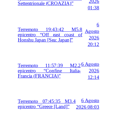
2026
Settentrionale (CROAZIA)”
01:38
6
Terremoto 19:43:42 M5.8
Agosto
epicentro “Off east coast of
2026
Honshu Japan [Sea: Japan]”
20:12
6 Agosto
Terremoto 11:57:39 M2.2
2026
epicentro “Confine Italia-
Francia (FRANCIA)”
12:14
6 Agosto
Terremoto 07:45:35 M3.4
epicentro “Greece [Land]”
2026 08:03