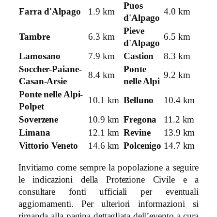
Puos
Farra d'Alpago
1.9 km
4.0 km
d'Alpago
Pieve
Tambre
6.3 km
6.5 km
d'Alpago
Lamosano
7.9 km
Castion
8.3 km
Soccher-Paiane-
Ponte
8.4 km
9.2 km
Casan-Arsie
nelle Alpi
Ponte nelle Alpi-
10.1 km
Belluno
10.4 km
Polpet
Soverzene
10.9 km
Fregona
11.2 km
Limana
12.1 km
Revine
13.9 km
Vittorio Veneto
14.6 km
Polcenigo
14.7 km
Invitiamo come sempre la popolazione a seguire
le indicazioni della Protezione Civile e a
consultare fonti ufficiali per eventuali
aggiornamenti. Per ulteriori informazioni si
rimanda alla pagina dettagliata dell’evento a cura