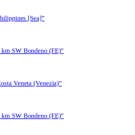
hilippines [Sea]”
“5 km SW Bondeno (FE)”
osta Veneta (Venezia)”
“5 km SW Bondeno (FE)”