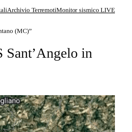
ali
Archivio Terremoti
Monitor sismico LIVE
ontano (MC)”
S Sant’Angelo in