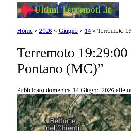
Vai
al
contenuto
Home
»
2026
»
Giugno
»
14
»
Terremoto 1
Terremoto 19:29:00
Pontano (MC)”
Pubblicato domenica 14 Giugno 2026 alle o