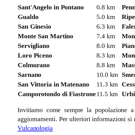
Sant'Angelo in Pontano
0.8 km
Penn
Gualdo
5.0 km
Ripe
San Ginesio
6.3 km
Fale
Monte San Martino
7.4 km
Mon
Servigliano
8.0 km
Pian
Loro Piceno
8.3 km
Mont
Colmurano
8.8 km
Mas
Sarnano
10.0 km
Smer
San Vittoria in Matenano
11.3 km
Ces
Camporotondo di Fiastrone
11.5 km
Urbi
Invitiamo come sempre la popolazione a se
aggiornamenti. Per ulteriori informazioni si 
Vulcanologia