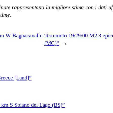
nate rappresentano la migliore stima con i dati uff
stime.
 km W Bagnacavallo
Terremoto 19:29:00 M2.3 epic
(MC)”
→
Greece [Land]”
1 km S Soiano del Lago (BS)”