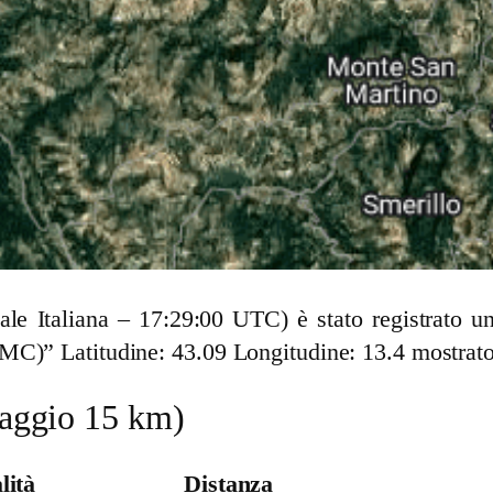
cale Italiana – 17:29:00 UTC) è stato registrato
MC)” Latitudine: 43.09 Longitudine: 13.4 mostrato
(raggio 15 km)
lità
Distanza