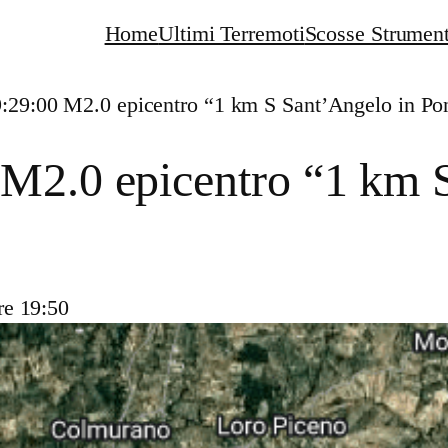
Home
Ultimi Terremoti
Scosse Strument
9:29:00 M2.0 epicentro “1 km S Sant’Angelo in P
 M2.0 epicentro “1 km 
re 19:50