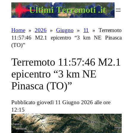
Vai
al
contenuto
Home
»
2026
»
Giugno
»
11
»
Terremoto
11:57:46 M2.1 epicentro “3 km NE Pinasca
(TO)”
Terremoto 11:57:46 M2.1
epicentro “3 km NE
Pinasca (TO)”
Pubblicato giovedì 11 Giugno 2026 alle ore
12:15