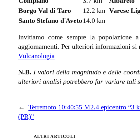
Compiano
3.7 km
Albareto
Borgo Val di Taro
12.2 km
Varese Li
Santo Stefano d'Aveto
14.0 km
Invitiamo come sempre la popolazione a se
aggiornamenti. Per ulteriori informazioni si 
Vulcanologia
N.B.
I valori della magnitudo e delle coordi
ulteriori analisi potrebbero far variare tali 
←
Terremoto 10:40:55 M2.4 epicentro “3
(PR)”
ALTRI ARTICOLI