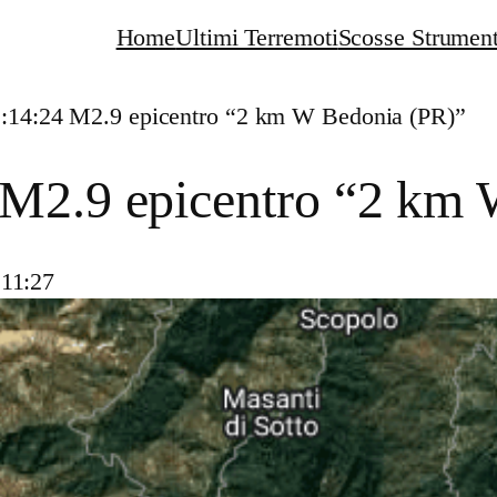
Home
Ultimi Terremoti
Scosse Strument
1:14:24 M2.9 epicentro “2 km W Bedonia (PR)”
 M2.9 epicentro “2 km
 11:27