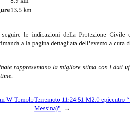
8.9 km
gure
13.5 km
guire le indicazioni della Protezione Civile e 
rimanda alla pagina dettagliata dell’evento a cura d
nate rappresentano la migliore stima con i dati uff
stime.
 km W Tornolo
Terremoto 11:24:51 M2.0 epicentro “S
Messina)”
→