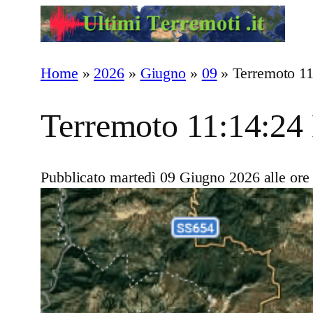
Vai
al
contenuto
Home
»
2026
»
Giugno
»
09
»
Terremoto 1
Terremoto 11:14:24
Pubblicato martedì 09 Giugno 2026 alle ore