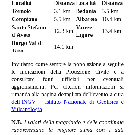
Località
Distanza
Località
Distanza
Tornolo
3.1 km
Bedonia
3.5 km
Compiano
5.5 km
Albareto
10.4 km
Santo Stefano
Varese
12.3 km
13.4 km
d'Aveto
Ligure
Borgo Val di
14.1 km
Taro
Invitiamo come sempre la popolazione a seguire
le indicazioni della Protezione Civile e a
consultare fonti ufficiali per eventuali
aggiornamenti. Per ulteriori informazioni si
rimanda alla pagina dettagliata dell’evento a cura
dell’
INGV – Istituto Nazionale di Geofisica e
Vulcanologia
N.B.
I valori della magnitudo e delle coordinate
rappresentano la migliore stima con i dati