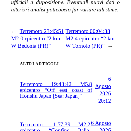
ufficiali a disposizione. Eventuali nuovi dati o
ulteriori analisi potrebbero far variare tali stime.
←
Terremoto 23:45:51
Terremoto 00:04:38
M2.0 epicentro “2 km
M2.4 epicentro “2 km
W Bedonia (PR)”
W Tornolo (PR)”
→
ALTRI ARTICOLI
6
Terremoto 19:43:42 M5.8
Agosto
epicentro “Off east coast of
2026
Honshu Japan [Sea: Japan]”
20:12
6 Agosto
Terremoto 11:57:39 M2.2
2026
epicentro “Confine Italia-