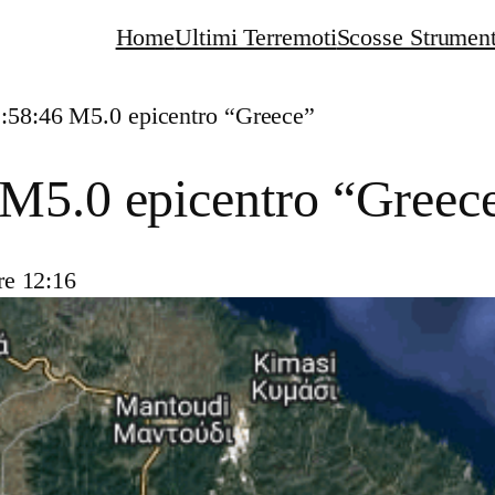
Home
Ultimi Terremoti
Scosse Strument
:58:46 M5.0 epicentro “Greece”
 M5.0 epicentro “Greec
re 12:16