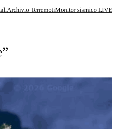
ali
Archivio Terremoti
Monitor sismico LIVE
e”