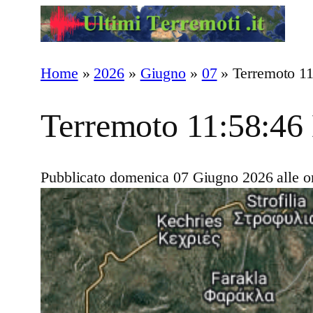
Vai
al
contenuto
Home
»
2026
»
Giugno
»
07
»
Terremoto 11
Terremoto 11:58:46
Pubblicato domenica 07 Giugno 2026 alle o