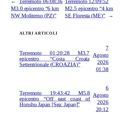
←
Terremoto 06:08:36
Terremoto 12:09:52
M3.0 epicentro “6 km
M2.5 epicentro “4 km
NW Moliterno (PZ)”
SE Floresta (ME)”
→
ALTRI ARTICOLI
7
Terremoto 01:20:28 M3.7
Agosto
epicentro “Costa Croata
2026
Settentrionale (CROAZIA)”
01:38
6
Terremoto 19:43:42 M5.8
Agosto
epicentro “Off east coast of
2026
Honshu Japan [Sea: Japan]”
20:12