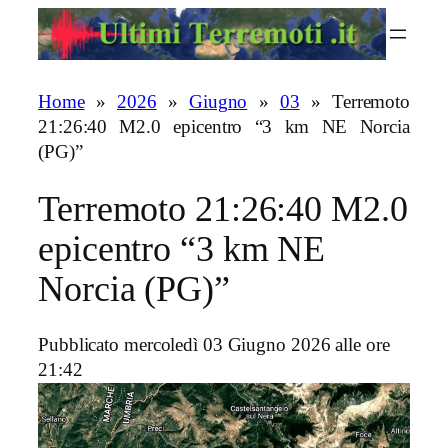
Vai
al
contenuto
Home
»
2026
»
Giugno
»
03
»
Terremoto
21:26:40 M2.0 epicentro “3 km NE Norcia
(PG)”
Terremoto 21:26:40 M2.0
epicentro “3 km NE
Norcia (PG)”
Pubblicato mercoledì 03 Giugno 2026 alle ore
21:42