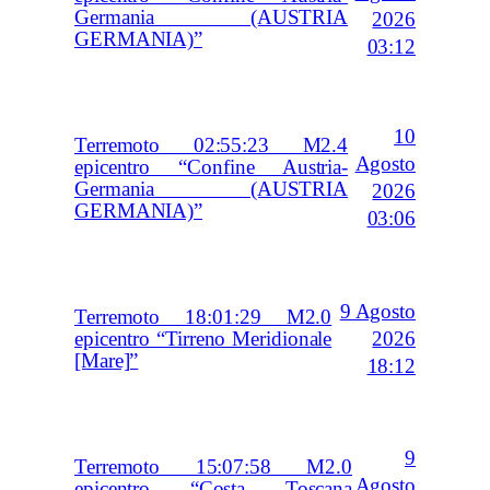
Germania (AUSTRIA
2026
GERMANIA)”
03:12
10
Terremoto 02:55:23 M2.4
Agosto
epicentro “Confine Austria-
Germania (AUSTRIA
2026
GERMANIA)”
03:06
9 Agosto
Terremoto 18:01:29 M2.0
2026
epicentro “Tirreno Meridionale
[Mare]”
18:12
9
Terremoto 15:07:58 M2.0
Agosto
epicentro “Costa Toscana