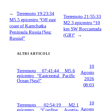
←
Terremoto 19:23:34
Terremoto 21:55:33
M5.5 epicentro “Off east
M2.3 epicentro “10
coast of Kamchatka
km SW Roccastrada
Peninsula Russia [Sea:
(GR)”
→
Russia]”
ALTRI ARTICOLI
10
Terremoto 07:41:44 M5.6
Agosto
epicentro “Eastcentral Pacific
2026
Ocean [Sea]”
08:03
10
Terremoto 02:54:19 M2.1
Agosto
epicentro “Confine Austria-