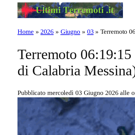
Vai
al
contenuto
Home
»
2026
»
Giugno
»
03
»
Terremoto 06
Terremoto 06:19:15 
di Calabria Messina
Pubblicato mercoledì 03 Giugno 2026 alle o