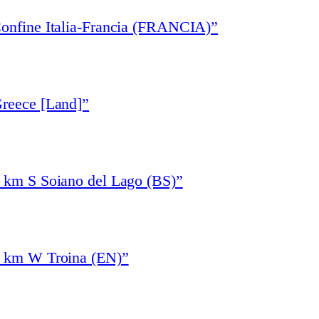
Confine Italia-Francia (FRANCIA)”
Greece [Land]”
1 km S Soiano del Lago (BS)”
4 km W Troina (EN)”