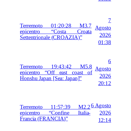
7
Terremoto 01:20:28 M3.7
Agosto
epicentro “Costa Croata
2026
Settentrionale (CROAZIA)”
01:38
6
Terremoto 19:43:42 M5.8
Agosto
epicentro “Off east coast of
2026
Honshu Japan [Sea: Japan]”
20:12
6 Agosto
Terremoto 11:57:39 M2.2
2026
epicentro “Confine Italia-
Francia (FRANCIA)”
12:14