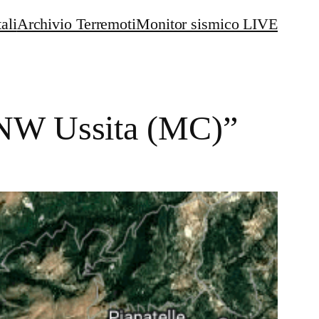
ali
Archivio Terremoti
Monitor sismico LIVE
 NW Ussita (MC)”