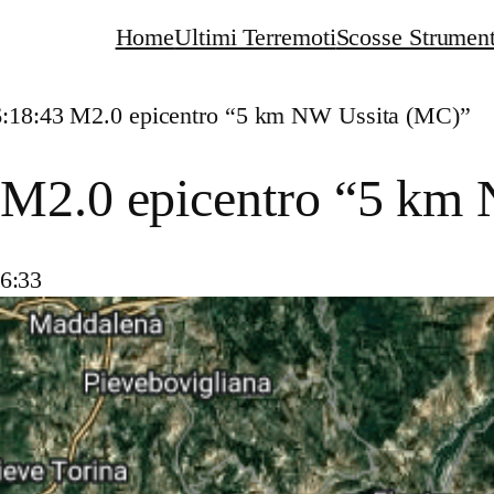
Home
Ultimi Terremoti
Scosse Strument
6:18:43 M2.0 epicentro “5 km NW Ussita (MC)”
 M2.0 epicentro “5 km
16:33