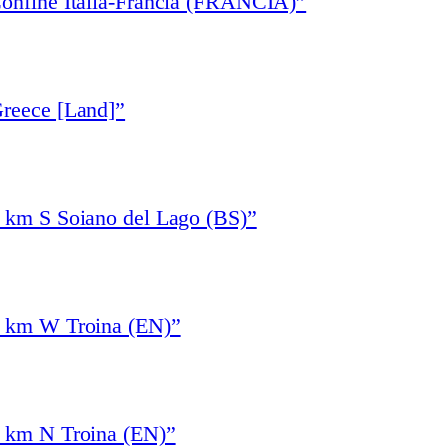
Confine Italia-Francia (FRANCIA)”
Greece [Land]”
1 km S Soiano del Lago (BS)”
4 km W Troina (EN)”
3 km N Troina (EN)”