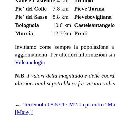
Valle e Castello
6.4 km
Trebbio
Pie' del Colle
7.8 km
Pieve Torina
Pie' del Sasso
8.8 km
Pievebovigliana
Bolognola
10.0 km
Castelsantangelo
Muccia
12.3 km
Preci
Invitiamo come sempre la popolazione a se
aggiornamenti. Per ulteriori informazioni si 
Vulcanologia
N.B.
I valori della magnitudo e delle coordi
ulteriori analisi potrebbero far variare tali 
←
Terremoto 08:53:17 M2.0 epicentro “Mar
[Mare]”