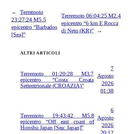
←
Terremoto
Terremoto 06:04:25 M2.4
23:27:24 M5.5
epicentro “6 km E Rocca
epicentro “Barbados
di Neto (KR)”
→
[Sea]”
ALTRI ARTICOLI
7
Terremoto 01:20:28 M3.7
Agosto
epicentro “Costa Croata
2026
Settentrionale (CROAZIA)”
01:38
6
Terremoto 19:43:42 M5.8
Agosto
epicentro “Off east coast of
2026
Honshu Japan [Sea: Japan]”
20:12