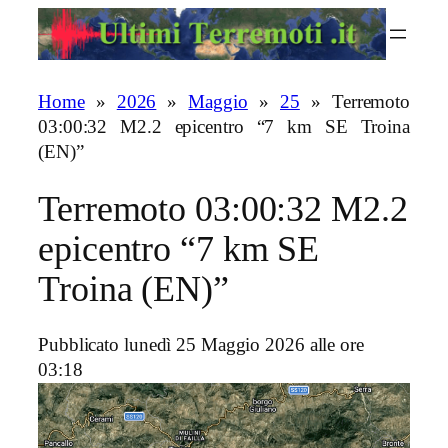
Vai
al
contenuto
Home
»
2026
»
Maggio
»
25
»
Terremoto
03:00:32 M2.2 epicentro “7 km SE Troina
(EN)”
Terremoto 03:00:32 M2.2
epicentro “7 km SE
Troina (EN)”
Pubblicato lunedì 25 Maggio 2026 alle ore
03:18