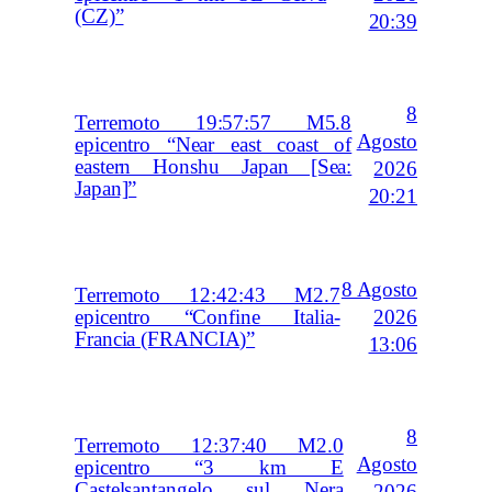
(CZ)”
20:39
8
Terremoto 19:57:57 M5.8
Agosto
epicentro “Near east coast of
eastern Honshu Japan [Sea:
2026
Japan]”
20:21
8 Agosto
Terremoto 12:42:43 M2.7
2026
epicentro “Confine Italia-
Francia (FRANCIA)”
13:06
8
Terremoto 12:37:40 M2.0
Agosto
epicentro “3 km E
Castelsantangelo sul Nera