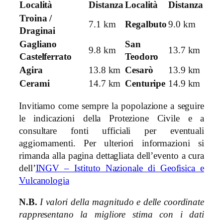
Località
Distanza
Località
Distanza
Troina /
7.1 km
Regalbuto
9.0 km
Draginai
Gagliano
San
9.8 km
13.7 km
Castelferrato
Teodoro
Agira
13.8 km
Cesarò
13.9 km
Cerami
14.7 km
Centuripe
14.9 km
Invitiamo come sempre la popolazione a seguire
le indicazioni della Protezione Civile e a
consultare fonti ufficiali per eventuali
aggiornamenti. Per ulteriori informazioni si
rimanda alla pagina dettagliata dell’evento a cura
dell’
INGV – Istituto Nazionale di Geofisica e
Vulcanologia
N.B.
I valori della magnitudo e delle coordinate
rappresentano la migliore stima con i dati