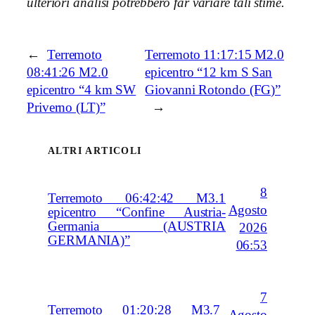
ulteriori analisi potrebbero far variare tali stime.
←
Terremoto
Terremoto 11:17:15 M2.0
08:41:26 M2.0
epicentro “12 km S San
epicentro “4 km SW
Giovanni Rotondo (FG)”
Priverno (LT)”
→
ALTRI ARTICOLI
8
Terremoto 06:42:42 M3.1
Agosto
epicentro “Confine Austria-
Germania (AUSTRIA
2026
GERMANIA)”
06:53
7
Terremoto 01:20:28 M3.7
Agosto