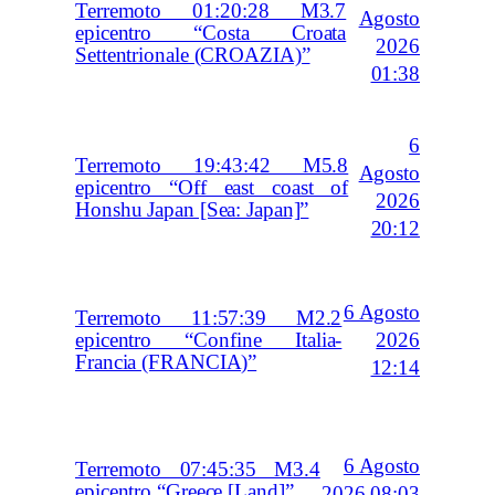
Terremoto 01:20:28 M3.7
Agosto
epicentro “Costa Croata
2026
Settentrionale (CROAZIA)”
01:38
6
Terremoto 19:43:42 M5.8
Agosto
epicentro “Off east coast of
2026
Honshu Japan [Sea: Japan]”
20:12
6 Agosto
Terremoto 11:57:39 M2.2
2026
epicentro “Confine Italia-
Francia (FRANCIA)”
12:14
6 Agosto
Terremoto 07:45:35 M3.4
epicentro “Greece [Land]”
2026 08:03