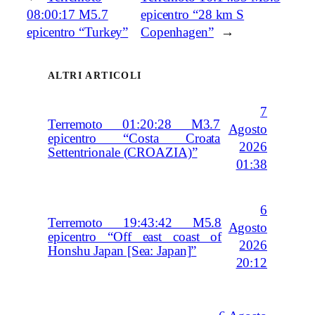
08:00:17 M5.7
epicentro “28 km S
epicentro “Turkey”
Copenhagen”
→
ALTRI ARTICOLI
7
Terremoto 01:20:28 M3.7
Agosto
epicentro “Costa Croata
2026
Settentrionale (CROAZIA)”
01:38
6
Terremoto 19:43:42 M5.8
Agosto
epicentro “Off east coast of
2026
Honshu Japan [Sea: Japan]”
20:12