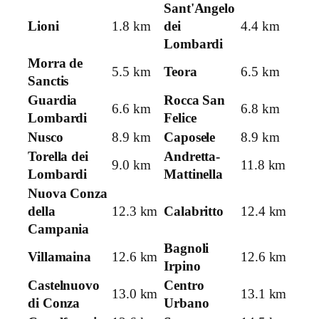
Sant'Angelo
Lioni
1.8 km
dei
4.4 km
Lombardi
Morra de
5.5 km
Teora
6.5 km
Sanctis
Guardia
Rocca San
6.6 km
6.8 km
Lombardi
Felice
Nusco
8.9 km
Caposele
8.9 km
Torella dei
Andretta-
9.0 km
11.8 km
Lombardi
Mattinella
Nuova Conza
della
12.3 km
Calabritto
12.4 km
Campania
Bagnoli
Villamaina
12.6 km
12.6 km
Irpino
Castelnuovo
Centro
13.0 km
13.1 km
di Conza
Urbano