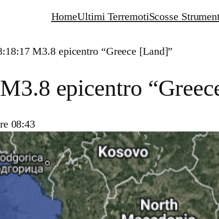
Home
Ultimi Terremoti
Scosse Strument
8:18:17 M3.8 epicentro “Greece [Land]”
 M3.8 epicentro “Greec
re 08:43