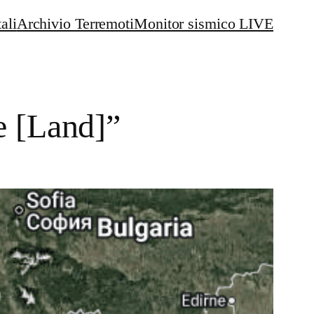
ali
Archivio Terremoti
Monitor sismico LIVE
e [Land]”