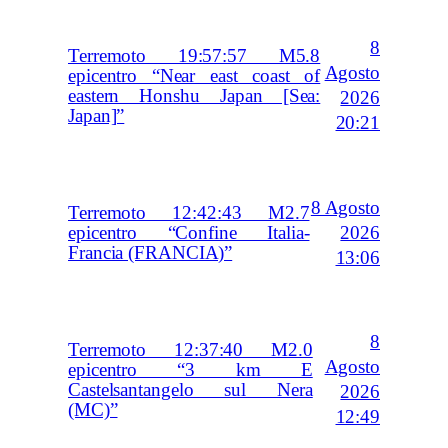
8
Terremoto 19:57:57 M5.8
Agosto
epicentro “Near east coast of
eastern Honshu Japan [Sea:
2026
Japan]”
20:21
8 Agosto
Terremoto 12:42:43 M2.7
2026
epicentro “Confine Italia-
Francia (FRANCIA)”
13:06
8
Terremoto 12:37:40 M2.0
Agosto
epicentro “3 km E
Castelsantangelo sul Nera
2026
(MC)”
12:49