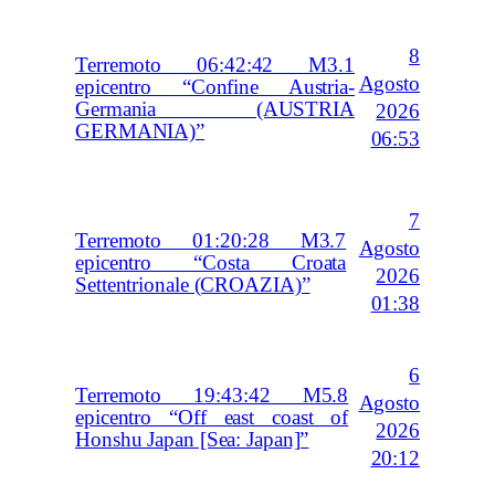
8
Terremoto 06:42:42 M3.1
Agosto
epicentro “Confine Austria-
Germania (AUSTRIA
2026
GERMANIA)”
06:53
7
Terremoto 01:20:28 M3.7
Agosto
epicentro “Costa Croata
2026
Settentrionale (CROAZIA)”
01:38
6
Terremoto 19:43:42 M5.8
Agosto
epicentro “Off east coast of
2026
Honshu Japan [Sea: Japan]”
20:12