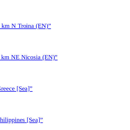
3 km N Troina (EN)”
6 km NE Nicosia (EN)”
reece [Sea]”
hilippines [Sea]”