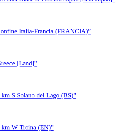
Confine Italia-Francia (FRANCIA)”
Greece [Land]”
1 km S Soiano del Lago (BS)”
4 km W Troina (EN)”