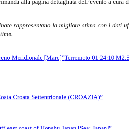
rimanda alla pagina dettagliata dell’evento a cura d
nate rappresentano la migliore stima con i dati uff
stime.
reno Meridionale [Mare]”
Terremoto 01:24:10 M2.5
Costa Croata Settentrionale (CROAZIA)”
ff east coast of Honshu Japan [Sea: Japan]”