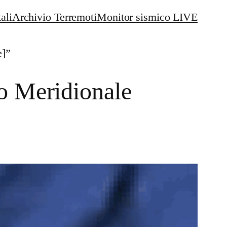
ali
Archivio Terremoti
Monitor sismico LIVE
e]”
o Meridionale