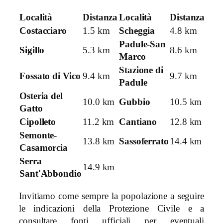
Località
Distanza
Località
Distanza
Costacciaro
1.5 km
Scheggia
4.8 km
Padule-San
Sigillo
5.3 km
8.6 km
Marco
Stazione di
Fossato di Vico
9.4 km
9.7 km
Padule
Osteria del
10.0 km
Gubbio
10.5 km
Gatto
Cipolleto
11.2 km
Cantiano
12.8 km
Semonte-
13.8 km
Sassoferrato
14.4 km
Casamorcia
Serra
14.9 km
Sant'Abbondio
Invitiamo come sempre la popolazione a seguire
le indicazioni della Protezione Civile e a
consultare fonti ufficiali per eventuali