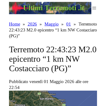
Vai
al
contenuto
Home
»
2026
»
Maggio
»
01
»
Terremoto
22:43:23 M2.0 epicentro “1 km NW Costacciaro
(PG)”
Terremoto 22:43:23 M2.0
epicentro “1 km NW
Costacciaro (PG)”
Pubblicato venerdì 01 Maggio 2026 alle ore
22:54