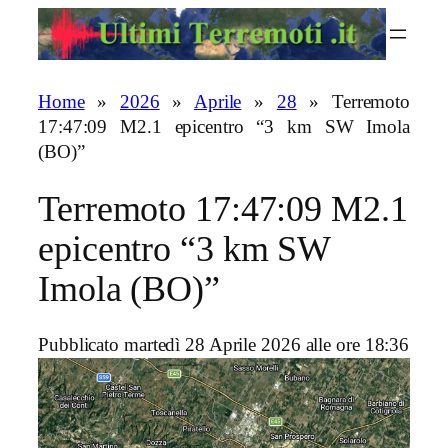
Vai
al
contenuto
Home
»
2026
»
Aprile
»
28
»
Terremoto
17:47:09 M2.1 epicentro “3 km SW Imola
(BO)”
Terremoto 17:47:09 M2.1
epicentro “3 km SW
Imola (BO)”
Pubblicato martedì 28 Aprile 2026 alle ore 18:36