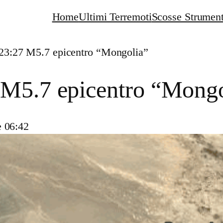
Home
Ultimi Terremoti
Scosse Strument
23:27 M5.7 epicentro “Mongolia”
 M5.7 epicentro “Mongo
e 06:42