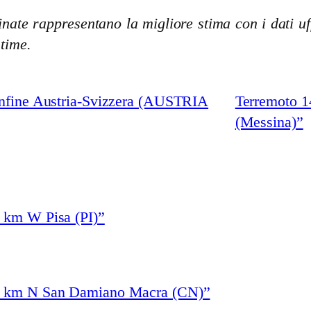
nate rappresentano la migliore stima con i dati uff
stime.
onfine Austria-Svizzera (AUSTRIA
Terremoto 1
(Messina)”
 km W Pisa (PI)”
“5 km N San Damiano Macra (CN)”