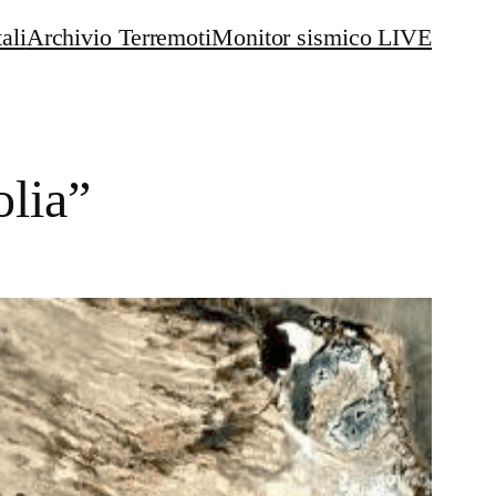
ali
Archivio Terremoti
Monitor sismico LIVE
lia”