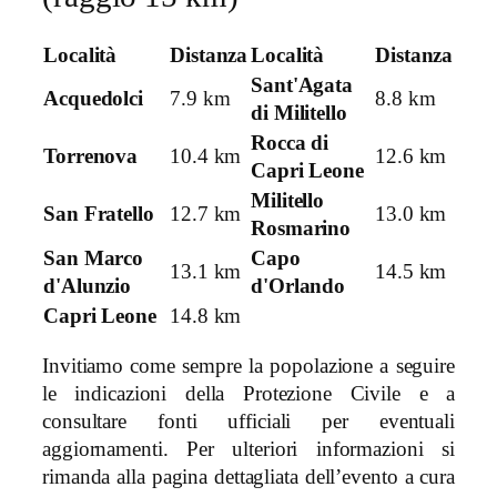
Località
Distanza
Località
Distanza
Sant'Agata
Acquedolci
7.9 km
8.8 km
di Militello
Rocca di
Torrenova
10.4 km
12.6 km
Capri Leone
Militello
San Fratello
12.7 km
13.0 km
Rosmarino
San Marco
Capo
13.1 km
14.5 km
d'Alunzio
d'Orlando
Capri Leone
14.8 km
Invitiamo come sempre la popolazione a seguire
le indicazioni della Protezione Civile e a
consultare fonti ufficiali per eventuali
aggiornamenti. Per ulteriori informazioni si
rimanda alla pagina dettagliata dell’evento a cura