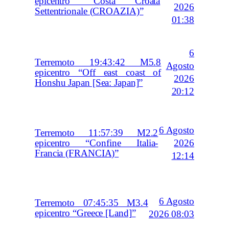
epicentro “Costa Croata
2026
Settentrionale (CROAZIA)”
01:38
6
Terremoto 19:43:42 M5.8
Agosto
epicentro “Off east coast of
2026
Honshu Japan [Sea: Japan]”
20:12
6 Agosto
Terremoto 11:57:39 M2.2
2026
epicentro “Confine Italia-
Francia (FRANCIA)”
12:14
6 Agosto
Terremoto 07:45:35 M3.4
epicentro “Greece [Land]”
2026 08:03