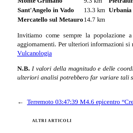
Monte Grimano
9.3 km
Pietralu
Sant'Angelo in Vado
13.3 km
Urbania
Mercatello sul Metauro
14.7 km
Invitiamo come sempre la popolazione a se
aggiornamenti. Per ulteriori informazioni si 
Vulcanologia
N.B.
I valori della magnitudo e delle coordi
ulteriori analisi potrebbero far variare tali 
←
Terremoto 03:47:39 M4.6 epicentro “Cre
ALTRI ARTICOLI