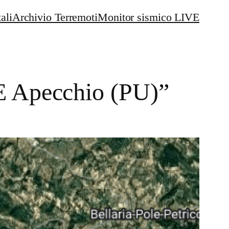
ali
Archivio Terremoti
Monitor sismico LIVE
E Apecchio (PU)”