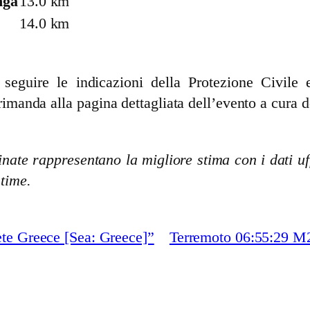
nga
13.0 km
14.0 km
guire le indicazioni della Protezione Civile e 
rimanda alla pagina dettagliata dell’evento a cura d
nate rappresentano la migliore stima con i dati uff
stime.
te Greece [Sea: Greece]”
Terremoto 06:55:29 M2