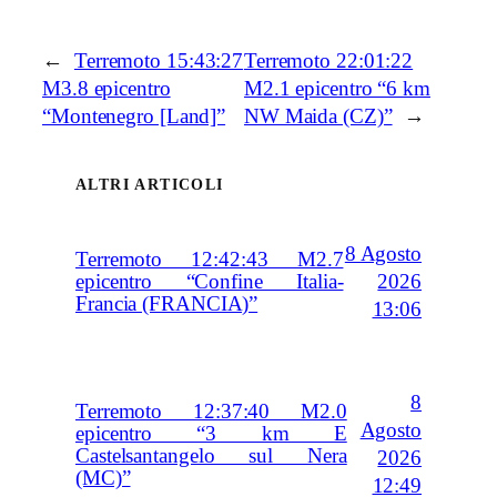
←
Terremoto 15:43:27
Terremoto 22:01:22
M3.8 epicentro
M2.1 epicentro “6 km
“Montenegro [Land]”
NW Maida (CZ)”
→
ALTRI ARTICOLI
8 Agosto
Terremoto 12:42:43 M2.7
2026
epicentro “Confine Italia-
Francia (FRANCIA)”
13:06
8
Terremoto 12:37:40 M2.0
Agosto
epicentro “3 km E
Castelsantangelo sul Nera
2026
(MC)”
12:49