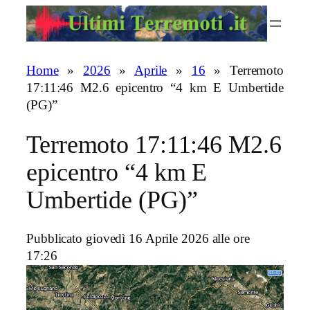
Vai
al
contenuto
Home
»
2026
»
Aprile
»
16
»
Terremoto
17:11:46 M2.6 epicentro “4 km E Umbertide
(PG)”
Terremoto 17:11:46 M2.6
epicentro “4 km E
Umbertide (PG)”
Pubblicato giovedì 16 Aprile 2026 alle ore
17:26