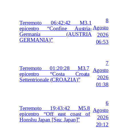
8
Terremoto 06:42:42 M3.1
Agosto
epicentro “Confine Austria-
Germania (AUSTRIA
2026
GERMANIA)”
06:53
7
Terremoto 01:20:28 M3.7
Agosto
epicentro “Costa Croata
2026
Settentrionale (CROAZIA)”
01:38
6
Terremoto 19:43:42 M5.8
Agosto
epicentro “Off east coast of
2026
Honshu Japan [Sea: Japan]”
20:12