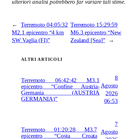
ulteriori analisi potrebbero far variare tali stime.
←
Terremoto 04:05:32
Terremoto 15:29:59
M2.1 epicentro “4 km
M6.3 epicentro “New
SW Vaglia (FI)”
Zealand [Sea]”
→
ALTRI ARTICOLI
8
Terremoto 06:42:42 M3.1
Agosto
epicentro “Confine Austria-
Germania (AUSTRIA
2026
GERMANIA)”
06:53
7
Terremoto 01:20:28 M3.7
Agosto
epicentro “Costa Croata