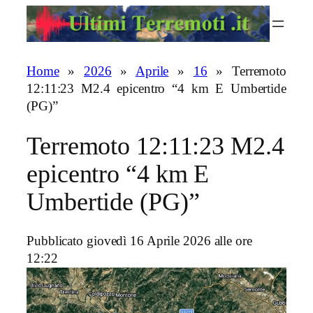
Vai
al
contenuto
Home
»
2026
»
Aprile
»
16
»
Terremoto
12:11:23 M2.4 epicentro “4 km E Umbertide
(PG)”
Terremoto 12:11:23 M2.4
epicentro “4 km E
Umbertide (PG)”
Pubblicato giovedì 16 Aprile 2026 alle ore
12:22