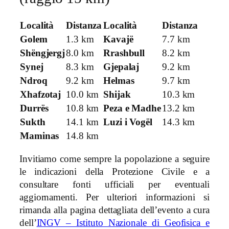
Località
Distanza
Località
Distanza
Golem
1.3 km
Kavajë
7.7 km
Shëngjergj
8.0 km
Rrashbull
8.2 km
Synej
8.3 km
Gjepalaj
9.2 km
Ndroq
9.2 km
Helmas
9.7 km
Xhafzotaj
10.0 km
Shijak
10.3 km
Durrës
10.8 km
Peza e Madhe
13.2 km
Sukth
14.1 km
Luzi i Vogël
14.3 km
Maminas
14.8 km
Invitiamo come sempre la popolazione a seguire
le indicazioni della Protezione Civile e a
consultare fonti ufficiali per eventuali
aggiornamenti. Per ulteriori informazioni si
rimanda alla pagina dettagliata dell’evento a cura
dell’
INGV – Istituto Nazionale di Geofisica e