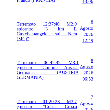
Francia (FRANCIA)”
13:06
8
Terremoto 12:37:40 M2.0
Agosto
epicentro “3 km E
Castelsantangelo sul Nera
2026
(MC)”
12:49
8
Terremoto 06:42:42 M3.1
Agosto
epicentro “Confine Austria-
Germania (AUSTRIA
2026
GERMANIA)”
06:53
7
Terremoto 01:20:28 M3.7
Agosto
epicentro “Costa Croata
2026