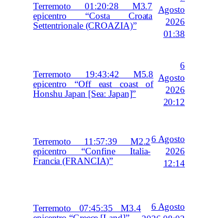
Terremoto 01:20:28 M3.7
Agosto
epicentro “Costa Croata
2026
Settentrionale (CROAZIA)”
01:38
6
Terremoto 19:43:42 M5.8
Agosto
epicentro “Off east coast of
2026
Honshu Japan [Sea: Japan]”
20:12
6 Agosto
Terremoto 11:57:39 M2.2
2026
epicentro “Confine Italia-
Francia (FRANCIA)”
12:14
6 Agosto
Terremoto 07:45:35 M3.4