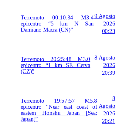
9 Agosto
Terremoto 00:10:34 M3.4
2026
epicentro “5 km N San
Damiano Macra (CN)”
00:23
8 Agosto
Terremoto 20:25:48 M3.0
2026
epicentro “1 km SE Cerva
(CZ)”
20:39
8
Terremoto 19:57:57 M5.8
Agosto
epicentro “Near east coast of
eastern Honshu Japan [Sea:
2026
Japan]”
20:21