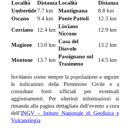
Località
Distanza
Località
Distanza
Umbertide
7.7 km
Mantignana
8.8 km
Oscano
9.4 km
Ponte Pattoli
12.3 km
Lisciano
Corciano
12.4 km
12.9 km
Niccone
Casa del
Magione
13.0 km
13.2 km
Diavolo
Passignano sul
Montone
13.7 km
14.5 km
Trasimeno
Invitiamo come sempre la popolazione a seguire
le indicazioni della Protezione Civile e a
consultare fonti ufficiali per eventuali
aggiornamenti. Per ulteriori informazioni si
rimanda alla pagina dettagliata dell’evento a cura
dell’
INGV – Istituto Nazionale di Geofisica e
Vulcanologia