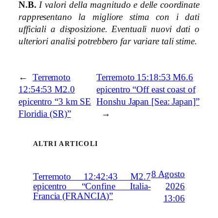
N.B.
I valori della magnitudo e delle coordinate
rappresentano la migliore stima con i dati
ufficiali a disposizione. Eventuali nuovi dati o
ulteriori analisi potrebbero far variare tali stime.
←
Terremoto
Terremoto 15:18:53 M6.6
12:54:53 M2.0
epicentro “Off east coast of
epicentro “3 km SE
Honshu Japan [Sea: Japan]”
Floridia (SR)”
→
ALTRI ARTICOLI
8 Agosto
Terremoto 12:42:43 M2.7
2026
epicentro “Confine Italia-
Francia (FRANCIA)”
13:06