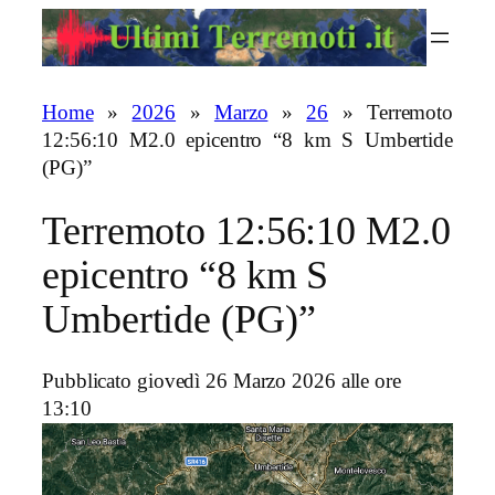
Vai
al
contenuto
Home
»
2026
»
Marzo
»
26
»
Terremoto
12:56:10 M2.0 epicentro “8 km S Umbertide
(PG)”
Terremoto 12:56:10 M2.0
epicentro “8 km S
Umbertide (PG)”
Pubblicato giovedì 26 Marzo 2026 alle ore
13:10