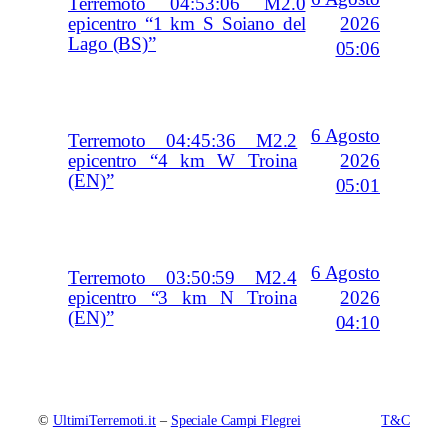
Terremoto 04:53:06 M2.0
2026
epicentro “1 km S Soiano del
Lago (BS)”
05:06
6 Agosto
Terremoto 04:45:36 M2.2
2026
epicentro “4 km W Troina
(EN)”
05:01
6 Agosto
Terremoto 03:50:59 M2.4
2026
epicentro “3 km N Troina
(EN)”
04:10
©
UltimiTerremoti.it
–
Speciale Campi Flegrei
T&C