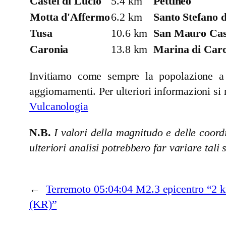
Castel di Lucio
5.4 km
Pettineo
Motta d'Affermo
6.2 km
Santo Stefano 
Tusa
10.6 km
San Mauro Cas
Caronia
13.8 km
Marina di Car
Invitiamo come sempre la popolazione a se
aggiornamenti. Per ulteriori informazioni si 
Vulcanologia
N.B.
I valori della magnitudo e delle coordi
ulteriori analisi potrebbero far variare tali 
←
Terremoto 05:04:04 M2.3 epicentro “2
(KR)”