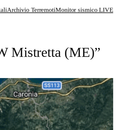
ali
Archivio Terremoti
Monitor sismico LIVE
W Mistretta (ME)”