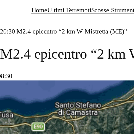
Home
Ultimi Terremoti
Scosse Strument
:20:30 M2.4 epicentro “2 km W Mistretta (ME)”
 M2.4 epicentro “2 km 
08:30