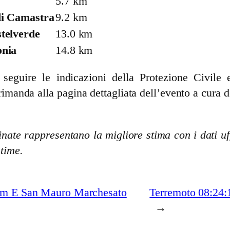
5.7 km
di Camastra
9.2 km
telverde
13.0 km
onia
14.8 km
guire le indicazioni della Protezione Civile e 
rimanda alla pagina dettagliata dell’evento a cura d
nate rappresentano la migliore stima con i dati uff
stime.
 km E San Mauro Marchesato
Terremoto 08:24:
→