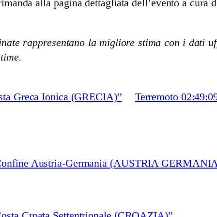
rimanda alla pagina dettagliata dell’evento a cura d
nate rappresentano la migliore stima con i dati uff
stime.
osta Greca Ionica (GRECIA)”
Terremoto 02:49:09
 “Confine Austria-Germania (AUSTRIA GERMANIA
Costa Croata Settentrionale (CROAZIA)”