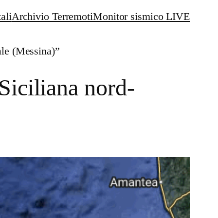
ali
Archivio Terremoti
Monitor sismico LIVE
ale (Messina)”
iciliana nord-