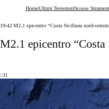
Home
Ultimi Terremoti
Scosse Strument
19:42 M2.1 epicentro “Costa Siciliana nord-orient
M2.1 epicentro “Costa S
1:31