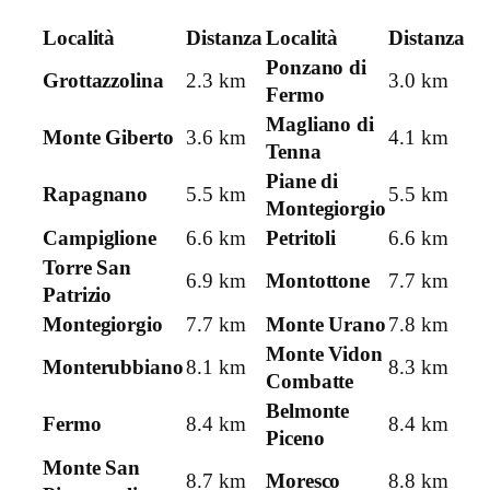
Località
Distanza
Località
Distanza
Ponzano di
Grottazzolina
2.3 km
3.0 km
Fermo
Magliano di
Monte Giberto
3.6 km
4.1 km
Tenna
Piane di
Rapagnano
5.5 km
5.5 km
Montegiorgio
Campiglione
6.6 km
Petritoli
6.6 km
Torre San
6.9 km
Montottone
7.7 km
Patrizio
Montegiorgio
7.7 km
Monte Urano
7.8 km
Monte Vidon
Monterubbiano
8.1 km
8.3 km
Combatte
Belmonte
Fermo
8.4 km
8.4 km
Piceno
Monte San
8.7 km
Moresco
8.8 km