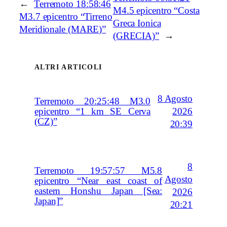
←
Terremoto 18:58:46
M4.5 epicentro “Costa
M3.7 epicentro “Tirreno
Greca Ionica
Meridionale (MARE)”
(GRECIA)”
→
ALTRI ARTICOLI
8 Agosto
Terremoto 20:25:48 M3.0
2026
epicentro “1 km SE Cerva
(CZ)”
20:39
8
Terremoto 19:57:57 M5.8
Agosto
epicentro “Near east coast of
eastern Honshu Japan [Sea:
2026
Japan]”
20:21