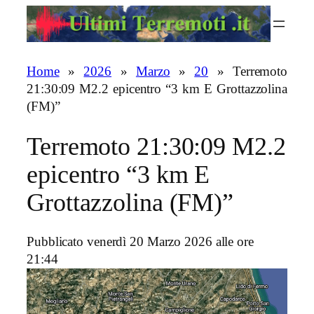
Vai
al
contenuto
Home
»
2026
»
Marzo
»
20
»
Terremoto
21:30:09 M2.2 epicentro “3 km E Grottazzolina
(FM)”
Terremoto 21:30:09 M2.2
epicentro “3 km E
Grottazzolina (FM)”
Pubblicato venerdì 20 Marzo 2026 alle ore
21:44