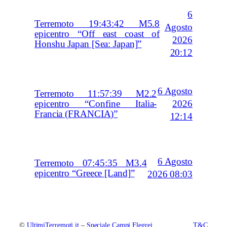
6
Terremoto 19:43:42 M5.8
Agosto
epicentro “Off east coast of
2026
Honshu Japan [Sea: Japan]”
20:12
6 Agosto
Terremoto 11:57:39 M2.2
2026
epicentro “Confine Italia-
Francia (FRANCIA)”
12:14
6 Agosto
Terremoto 07:45:35 M3.4
epicentro “Greece [Land]”
2026 08:03
©
UltimiTerremoti.it
–
Speciale Campi Flegrei
T&C