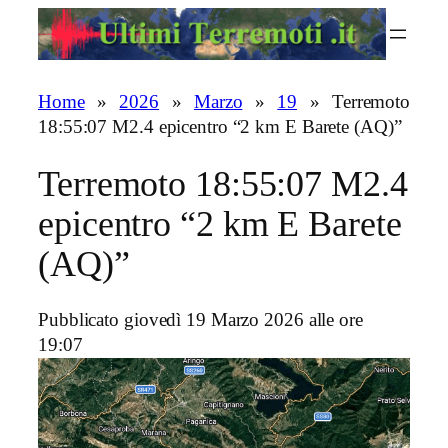
Vai
al
contenuto
Home
»
2026
»
Marzo
»
19
»
Terremoto
18:55:07 M2.4 epicentro “2 km E Barete (AQ)”
Terremoto 18:55:07 M2.4
epicentro “2 km E Barete
(AQ)”
Pubblicato giovedì 19 Marzo 2026 alle ore
19:07