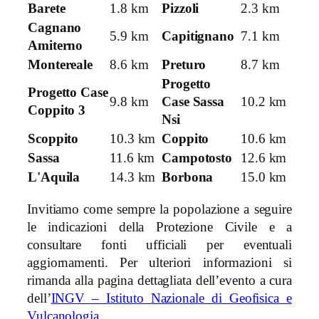
Barete
1.8 km
Pizzoli
2.3 km
Cagnano
5.9 km
Capitignano
7.1 km
Amiterno
Montereale
8.6 km
Preturo
8.7 km
Progetto
Progetto Case
9.8 km
Case Sassa
10.2 km
Coppito 3
Nsi
Scoppito
10.3 km
Coppito
10.6 km
Sassa
11.6 km
Campotosto
12.6 km
L'Aquila
14.3 km
Borbona
15.0 km
Invitiamo come sempre la popolazione a seguire
le indicazioni della Protezione Civile e a
consultare fonti ufficiali per eventuali
aggiornamenti. Per ulteriori informazioni si
rimanda alla pagina dettagliata dell’evento a cura
dell’
INGV – Istituto Nazionale di Geofisica e
Vulcanologia