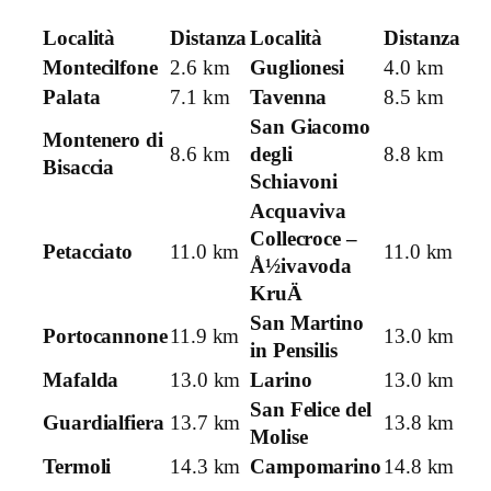
Località
Distanza
Località
Distanza
Montecilfone
2.6 km
Guglionesi
4.0 km
Palata
7.1 km
Tavenna
8.5 km
San Giacomo
Montenero di
8.6 km
degli
8.8 km
Bisaccia
Schiavoni
Acquaviva
Collecroce –
Petacciato
11.0 km
11.0 km
Å½ivavoda
KruÄ
San Martino
Portocannone
11.9 km
13.0 km
in Pensilis
Mafalda
13.0 km
Larino
13.0 km
San Felice del
Guardialfiera
13.7 km
13.8 km
Molise
Termoli
14.3 km
Campomarino
14.8 km