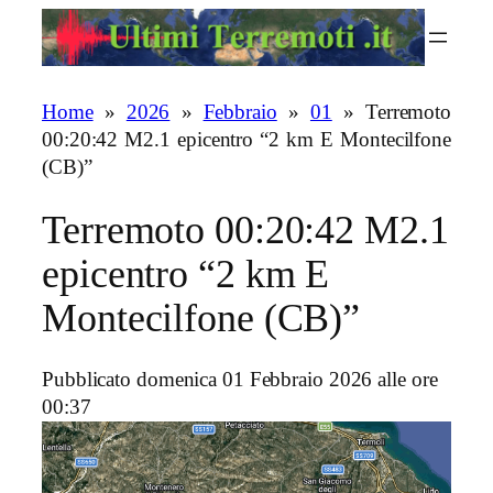
Vai
al
contenuto
Home
»
2026
»
Febbraio
»
01
»
Terremoto
00:20:42 M2.1 epicentro “2 km E Montecilfone
(CB)”
Terremoto 00:20:42 M2.1
epicentro “2 km E
Montecilfone (CB)”
Pubblicato domenica 01 Febbraio 2026 alle ore
00:37