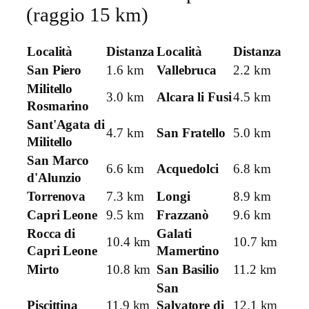
(raggio 15 km)
Località
Distanza
Località
Distanza
San Piero
1.6 km
Vallebruca
2.2 km
Militello
3.0 km
Alcara li Fusi
4.5 km
Rosmarino
Sant'Agata di
4.7 km
San Fratello
5.0 km
Militello
San Marco
6.6 km
Acquedolci
6.8 km
d'Alunzio
Torrenova
7.3 km
Longi
8.9 km
Capri Leone
9.5 km
Frazzanò
9.6 km
Rocca di
Galati
10.4 km
10.7 km
Capri Leone
Mamertino
Mirto
10.8 km
San Basilio
11.2 km
San
Piscittina
11.9 km
Salvatore di
12.1 km