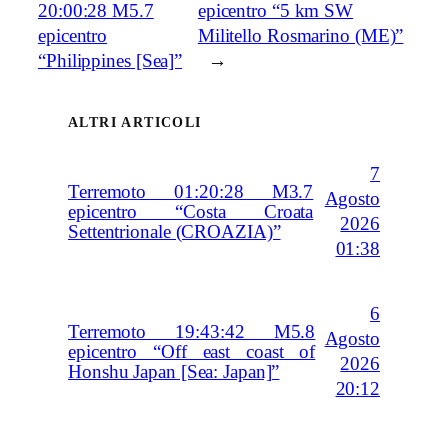
20:00:28 M5.7
epicentro “5 km SW
epicentro
Militello Rosmarino (ME)”
“Philippines [Sea]”
→
ALTRI ARTICOLI
7
Terremoto 01:20:28 M3.7
Agosto
epicentro “Costa Croata
2026
Settentrionale (CROAZIA)”
01:38
6
Terremoto 19:43:42 M5.8
Agosto
epicentro “Off east coast of
2026
Honshu Japan [Sea: Japan]”
20:12