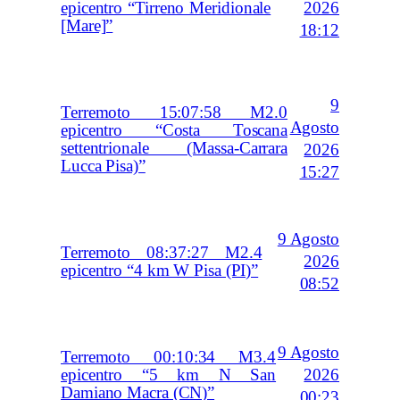
2026
epicentro “Tirreno Meridionale
[Mare]”
18:12
9
Terremoto 15:07:58 M2.0
Agosto
epicentro “Costa Toscana
settentrionale (Massa-Carrara
2026
Lucca Pisa)”
15:27
9 Agosto
Terremoto 08:37:27 M2.4
2026
epicentro “4 km W Pisa (PI)”
08:52
9 Agosto
Terremoto 00:10:34 M3.4
2026
epicentro “5 km N San
Damiano Macra (CN)”
00:23